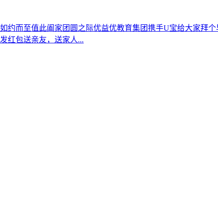
约而至值此阖家团圆之际优益优教育集团携手U宝给大家拜个早年祝
红包送亲友，送家人...