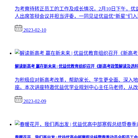
为考察待转正员工的工作及成长情况，2月10日下午，
人出席答辩会议并担当评委，一同见证优益优“新星”们入职
2023-02-10
解读新高考 赢在新未来 | 优益优教育组织召开《新高考政策解读及选
为积极应对新高考改革，帮助家长、学生更全面、深入地
座。本次讲座特邀优益优学业规划中心主任马老师，从改革
2023-02-09
春暖花开，我们再出发 | 优益优高中部寒假总结暨春季动员全职员工会