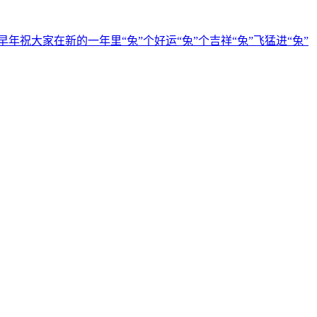
大家在新的一年里“兔”个好运“兔”个吉祥“兔”飞猛进“兔”