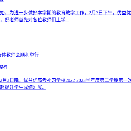
始，为进一步做好本学期的教育教学工作，2月7日下午，优益
倪老师首先对各位教师们上学...
利举行
月3日晚，优益优高考补习学校2022-2023学年度第二学期
提升学生成绩》展...