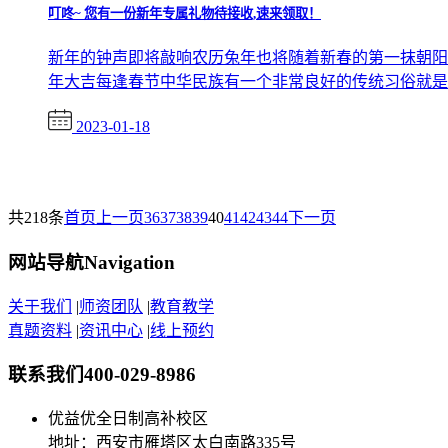
叮咚~ 您有一份新年专属礼物待接收,速来领取！
新年的钟声即将敲响农历兔年也将随着新春的第一抹朝阳如
年大吉每逢春节中华民族有一个非常良好的传统习俗就是发
2023-01-18
共218条
首页
上一页
36
37
38
39
40
41
42
43
44
下一页
网站导航
Navigation
关于我们
|
师资团队
|
教育教学
真题资料
|
资讯中心
|
线上预约
联系我们
400-029-8986
优益优全日制高补校区
地址：西安市雁塔区太白南路335号