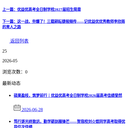
上一篇：优益优高考全日制学校2027届招生简章
下一篇：这一战，夯爆了！三载耕耘捷报频传——记优益优优秀教师李欣雨
的育人之路
返回列表
25
2026-05
浏览次数：
0
最新动态
硕果盈枝，筑梦前行｜优益优高考全日制学校2026届高考佳绩斐然
2026-06-28
笃行逐光终致远，勤学砺剑展锋芒——贺我校刘☆焜同学高考取得优
异位次佳绩