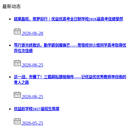
最新动态
硕果盈枝，筑梦前行｜优益优高考全日制学校2026届高考佳绩斐然
2026-06-28
笃行逐光终致远，勤学砺剑展锋芒——贺我校刘☆焜同学高考取得优
异位次佳绩
2026-06-25
这一战，夯爆了！三载耕耘捷报频传——记优益优优秀教师李欣雨的
育人之路
2026-06-25
优益跃学校2027届招生简章
2026-05-25