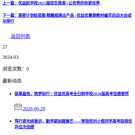
上一篇：优益跃学校2025届招生简章 | 让优秀的你更优秀
下一篇：周密计划绘蓝图 精雕细琢出产品 | 优益优暑期教材编写启动大会成
功举行
返回列表
27
2024-03
浏览次数：
0
最新动态
硕果盈枝，筑梦前行｜优益优高考全日制学校2026届高考佳绩斐然
2026-06-28
笃行逐光终致远，勤学砺剑展锋芒——贺我校刘☆焜同学高考取得优
异位次佳绩