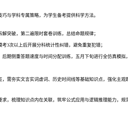
技巧与学科专属策略，为学生备考提供科学方法。
拆解突破，第二遍限时套卷训练，总结命题规律；
模考3次以上后开展分科统计性纠错，避免重复犯错；
，后期侧重答题速度与时间分配训练，五月下旬进行全仿真模拟
特征，需夯实文言实词虚词、历史时间线等基础知识点，强化主观题
心要求，梳理知识点内在关联，筑牢公式应用与逻辑推理能力，